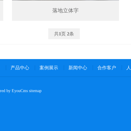
落地立体字
共
1
页
2
条
介
产品中心
案例展示
新闻中心
合作客户
人
d by EyouCms
sitemap